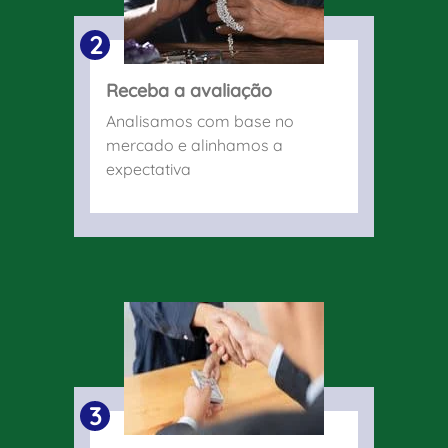
2
Receba a avaliação
Analisamos com base no
mercado e alinhamos a
expectativa
3