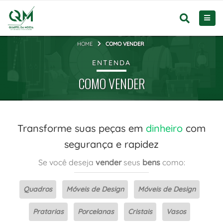
HOME
COMO VENDER
ENTENDA
COMO VENDER
Transforme suas peças em
dinheiro
com
segurança e rapidez
Se você deseja
vender
seus
bens
como:
Quadros
Móveis de Design
Móveis de Design
Pratarias
Porcelanas
Cristais
Vasos